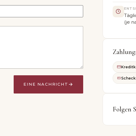
ENTS
Tägli
(je n
Zahlung
Kreditk
Scheck
→
EINE NACHRICHT
Folgen S