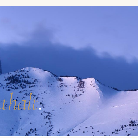
thalt
.