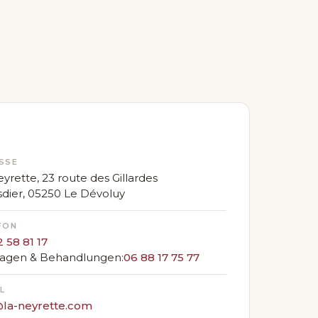
SSE
yrette, 23 route des Gillardes
sdier, 05250 Le Dévoluy
FON
 58 81 17
agen & Behandlungen:
06 88 17 75 77
L
@la-neyrette.com