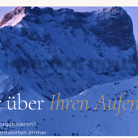
r über
Ihren Aufen
 organisieren?
r antworten immer.