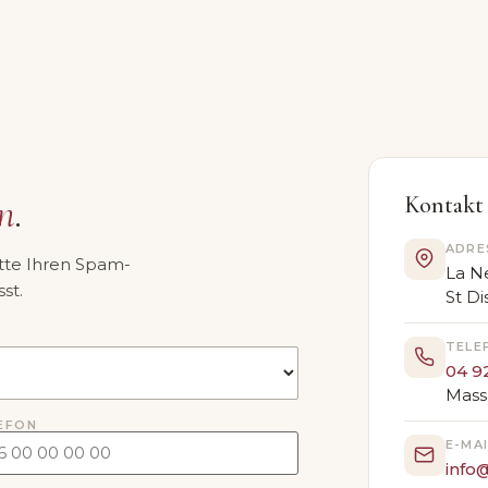
.
n
Kontakt
ADRE
itte Ihren Spam-
La Ne
st.
St Di
TELE
04 92
Mass
EFON
E-MAI
info