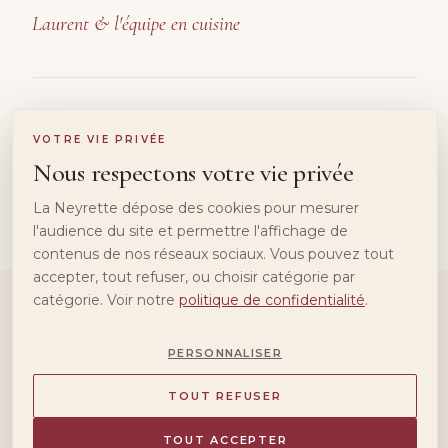
Laurent & l'équipe en cuisine
100%
15+
40
VOTRE VIE PRIVÉE
FAIT MAISON
PRODUCTEURS
ANS DE TABLE
Nous respectons votre vie privée
LOCAUX
La Neyrette dépose des cookies pour mesurer
l'audience du site et permettre l'affichage de
contenus de nos réseaux sociaux. Vous pouvez tout
accepter, tout refuser, ou choisir catégorie par
catégorie. Voir notre
politique de confidentialité
.
LA CARTE DU SOIR
PERSONNALISER
, servie au
Notre carte
TOUT REFUSER
coin du feu.
TOUT ACCEPTER