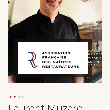
MAÎTRE
RESTAURA
TITRE D'ÉTA
CUISINE 100
MAISON
LE CHEF
Laurent Muzard,