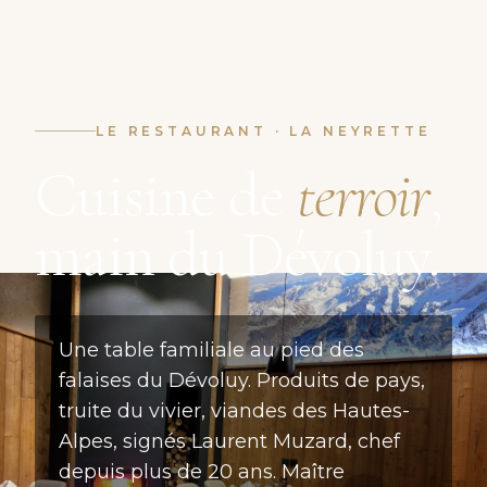
LE RESTAURANT · LA NEYRETTE
Cuisine de
terroir
,
main du Dévoluy.
Une table familiale au pied des
falaises du Dévoluy. Produits de pays,
truite du vivier, viandes des Hautes-
Alpes, signés Laurent Muzard, chef
depuis plus de 20 ans. Maître