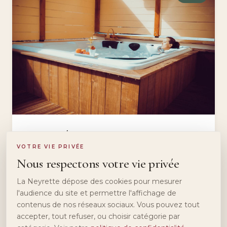
Spa extérieur
VOTRE VIE PRIVÉE
Notre spa extérieur vous berce de ses remous,
Nous respectons votre vie privée
dans une eau à température régulée à 33°, face
à nos montagnes. Le grand bain de nature,
La Neyrette dépose des cookies pour mesurer
hiver comme été.
l'audience du site et permettre l'affichage de
contenus de nos réseaux sociaux. Vous pouvez tout
accepter, tout refuser, ou choisir catégorie par