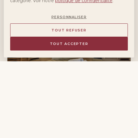
catégorie. Voir notre
politique de confidentialité
.
Chaud
PERSONNALISER
TOUT REFUSER
TOUT ACCEPTER
Sauna infrarouge
Détente et élimination des toxines après une
journée d'activités. À la sortie, le seau d'eau
froide façon douche norvégienne vous
dynamise. À alterner avec la piscine pour un
effet maximal.